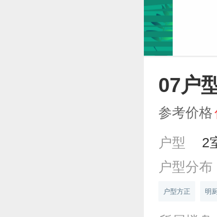
07户
参考价格
户型
2
户型分布
户型方正
明