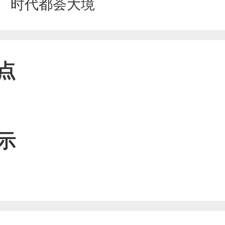
时代都荟大境
点
示