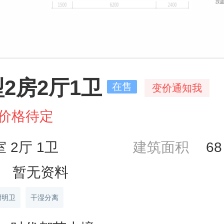
型2房2厅1卫
在售
变价通知我
价格待定
室 2厅 1卫
建筑面积
6
暂无资料
厨明卫
干湿分离