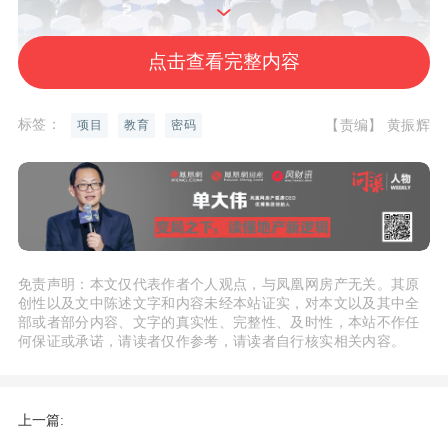
点击查看完整内容
项目深知教育是家庭的核心关切点，是构
标签：
【责编】 黄振辉
项目
教育
密码
筑高品质生活的重中之重。因此，本次活
动特邀珠海市文园中学教育集团副校长周
玲、华发教育集团容闳幼儿园园长刘晓
花、珠海青少年社会实践教育平台绿格子
创始人王玲芝三位教育界资深嘉宾莅临，
免责声明：本文仅代表作者个人观点，与凤凰网房产无关。其原
创性以及文中陈述文字和内容未经本站证实，对本文以及其中全
与众多华发·珠海湾的业主代表们共聚一
部或者部分内容、文字的真实性、完整性、及时性，本站不作任
堂，深入探讨新时代下的教育理念与成长
何保证或承诺，请读者仅作参考，请读者自行核实相关内容。
路径，为孩子们的高质量成长建言献策。
上一篇:
名师论道