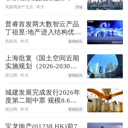
原因，周校长将其归功于高素质的教师队
缴纳年限下调为一年
凤凰网房产北京
昨天
市场
伍和“数据赋能精准教学” 的创新实践，确
保教学的高质量与针对性。未来，珠海市
普睿首发两大数智云产品
文园中学教育集团这一系列高质量教育方
丁祖昱:地产进入结构优化
式，也将引入华发·珠海湾旁的校园。
阶段
风财讯
昨天
新闻快讯
幼儿启蒙
上海批复《国土空间近期
实施规划（2026-2030
从尊崇孩子的探索天性开始
年）》
观点网
昨天
新闻快讯
华发教育集团容闳幼儿园园长刘晓花则带
城建发展完成发行2026年
领大家走进了充满奇思妙想的幼儿教育世
度第二期中票 规模8.6亿
元利率2.14%
界。
观点网
昨天
新闻快讯
她深入解读了容闳幼儿园特色AH-HA课程
宝龙地产(01238.HK)前7