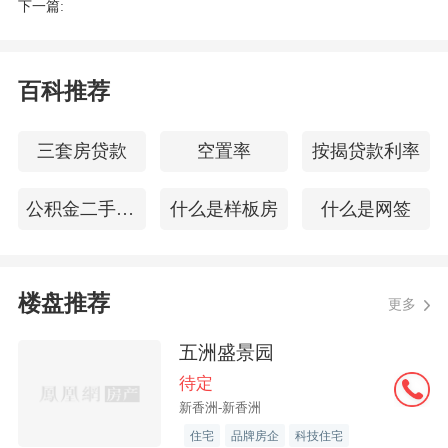
下一篇:
解码孩子高质量成长密码
百科推荐
在教育大咖交流环节中，三位嘉宾从不同
学段、不同视角分享了她们的真知灼见，
三套房贷款
空置率
按揭贷款利率
为现场观众带来了一场教育思想的深度碰
撞。
公积金二手房贷款流程
什么是样板房
什么是网签
面对家长普遍关心中小学衔接问题，珠海
市文园中学教育集团副校长周玲结合学校
楼盘推荐
更多
多年实践经验指出，此阶段家长需重点关
五洲盛景园
注孩子学习习惯的养成和心理的顺利过
待定
渡。她详细介绍了珠海市文园中学教育集
新香洲-新香洲
团学校通过小初衔接系列课程与讲座等举
住宅
品牌房企
科技住宅