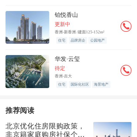
措，助力新生快速适应小升初的校园生
活。
铂悦香山
更新中
香洲-新香洲 /建面125-152m²
住宅
品牌房企
公园地产
华发·云玺
待定
香洲-吉大
住宅
国际化社区
海景地产
推荐阅读
北京优化住房限购政策，
谈及珠海市文园中学教育集团备受推崇的
非京籍家庭购房社保个税