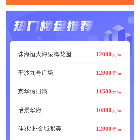
珠海恒大海泉湾花园
12000
元/㎡
平沙九号广场
12000
元/㎡
京华假日湾
11500
元/㎡
怡景华府
10800
元/㎡
佳兆业•金域都荟
12000
元/㎡