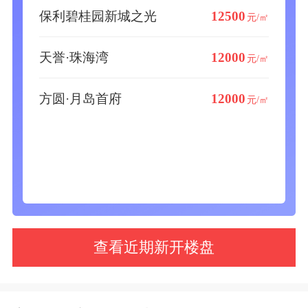
保利碧桂园新城之光
12500
元/㎡
天誉·珠海湾
12000
元/㎡
方圆·月岛首府
12000
元/㎡
查看近期新开楼盘