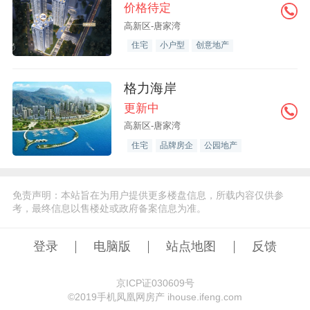
价格待定
高新区-唐家湾
住宅
小户型
创意地产
格力海岸
更新中
高新区-唐家湾
住宅
品牌房企
公园地产
免责声明：本站旨在为用户提供更多楼盘信息，所载内容仅供参
考，最终信息以售楼处或政府备案信息为准。
登录
电脑版
站点地图
反馈
京ICP证030609号
©️2019手机凤凰网房产 ihouse.ifeng.com