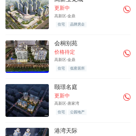
更新中
高新区-金鼎
住宅
品牌房企
会桐别苑
价格待定
高新区-金鼎
住宅
低密居所
颐璟名庭
更新中
高新区-唐家湾
住宅
公园地产
港湾天际