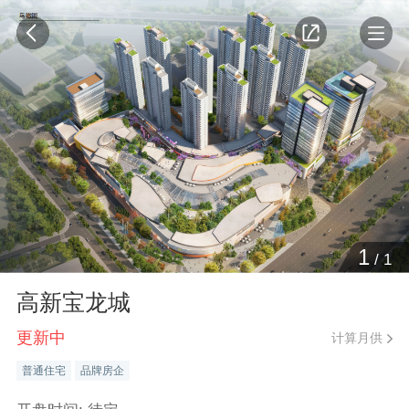
1
/
1
高新宝龙城
更新中
计算月供
普通住宅
品牌房企