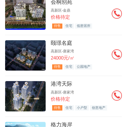
会桐别苑
高新区-金鼎
价格待定
待售
住宅
低密居所
颐璟名庭
高新区-唐家湾
24000元/㎡
待售
住宅
公园地产
港湾天际
高新区-唐家湾
价格待定
待售
住宅
小户型
创意地产
格力海岸